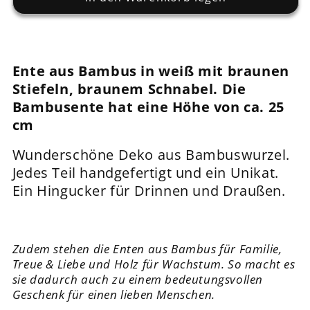
Bambusente
Bambusente
weiß
weiß
mit
mit
braunen
braunen
Ente aus Bambus in weiß mit braunen
Stiefeln
Stiefeln
Stiefeln, braunem Schnabel. Die
ca.
ca.
25
25
Bambusente hat eine Höhe von ca. 25
cm
cm
cm
Wunderschöne Deko aus Bambuswurzel.
Jedes Teil handgefertigt und ein Unikat.
Ein Hingucker für Drinnen und Draußen.
Zudem stehen die Enten aus Bambus für Familie,
Treue & Liebe und Holz für Wachstum. So macht es
sie dadurch auch zu einem bedeutungsvollen
Geschenk für einen lieben Menschen.