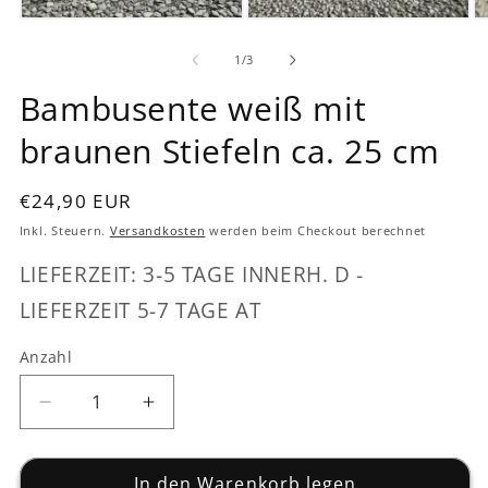
Medien
Medien
M
1
2
3
in
in
in
von
1
/
3
Modal
Modal
M
öffnen
öffnen
öf
Bambusente weiß mit
braunen Stiefeln ca. 25 cm
Normaler
€24,90 EUR
Preis
Inkl. Steuern.
Versandkosten
werden beim Checkout berechnet
LIEFERZEIT: 3-5 TAGE INNERH. D -
LIEFERZEIT 5-7 TAGE AT
Anzahl
Verringere
Erhöhe
die
die
Menge
Menge
für
In den Warenkorb legen
für