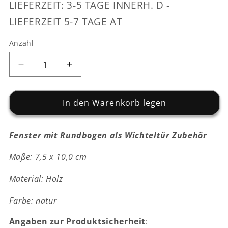
LIEFERZEIT: 3-5 TAGE INNERH. D -
LIEFERZEIT 5-7 TAGE AT
Anzahl
Verringere
Erhöhe
die
die
Menge
Menge
für
In den Warenkorb legen
für
Fenster
Fenster
mit
mit
Fenster mit Rundbogen als Wichteltür Zubehör
Rundbogen
Rundbogen
-
-
Maße: 7,5 x 10,0 cm
Holz
Holz
-
-
Material: Holz
7,5
7,5
x
x
Farbe: natur
10,0
10,0
cm
cm
Angaben zur Produktsicherheit
:
-
-