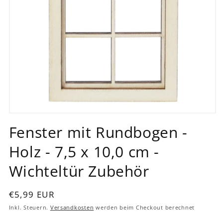
Medien
1
Fenster mit Rundbogen -
in
Modal
Holz - 7,5 x 10,0 cm -
öffnen
Wichteltür Zubehör
Normaler
€5,99 EUR
Preis
Inkl. Steuern.
Versandkosten
werden beim Checkout berechnet