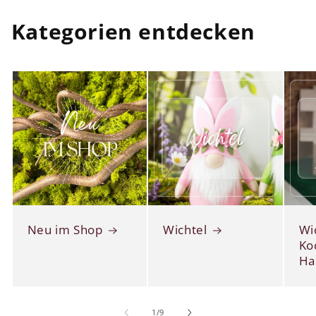
Kategorien entdecken
Neu im Shop
Wichtel
Wi
Ko
Ha
von
1
/
9