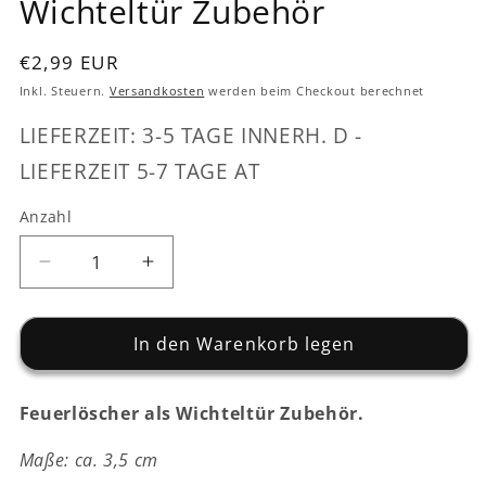
Wichteltür Zubehör
Normaler
€2,99 EUR
Preis
Inkl. Steuern.
Versandkosten
werden beim Checkout berechnet
LIEFERZEIT: 3-5 TAGE INNERH. D -
LIEFERZEIT 5-7 TAGE AT
Anzahl
Verringere
Erhöhe
die
die
Menge
Menge
für
In den Warenkorb legen
für
Feuerlöscher
Feuerlöscher
-
-
Feuerlöscher als Wichteltür Zubehör.
ca
ca
3,5
3,5
Maße: ca. 3,5 cm
cm
cm