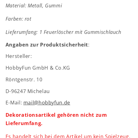
-
-
Material: Metall, Gummi
Wichteltür
Wichteltür
Zubehör
Zubehör
Farben: rot
Lieferumfang: 1 Feuerlöscher mit Gummischlauch
Angaben zur Produktsicherheit
:
Hersteller:
HobbyFun GmbH & Co.KG
Röntgenstr. 10
D-96247 Michelau
E-Mail:
mail@hobbyfun.de
Dekorationsartikel gehören nicht zum
Lieferumfang.
Es handelt sich bei dem Artikel um kein Spielzeug.