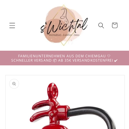
Direkt
zum
Inhalt
Warenkorb
FAMILIENUNTERNEHMEN AUS DEM CHIEMGAU 🤍
SCHNELLER VERSAND 📦 AB 35€ VERSANDKOSTENFREI ✔️
duktinformationen
ingen