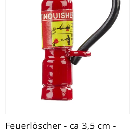
Medien
1
Feuerlöscher - ca 3,5 cm -
in
Modal
öffnen