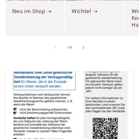
Neu im Shop
Wichtel
Wi
Ko
Ha
von
1
/
9