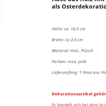
mit
mit
als Osterdekorati
Plüschbommel
Plüschbomm
-
-
rosa
rosa
od.
od.
Höhe: ca. 16,0 cm
pink
pink
-
-
Breite: ca 2,0 cm
ca.
ca.
16
16
Material: Holz, Plüsch
cm
cm
Farben: rosa, pink
Lieferumfang: 1 Hase aus Ho
Dekorationsartikel gehö
Es handelt sich bei dem Art