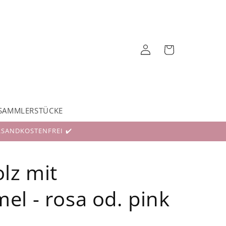
Einloggen
Warenkorb
SAMMLERSTÜCKE
RSANDKOSTENFREI ✔️
lz mit
l - rosa od. pink