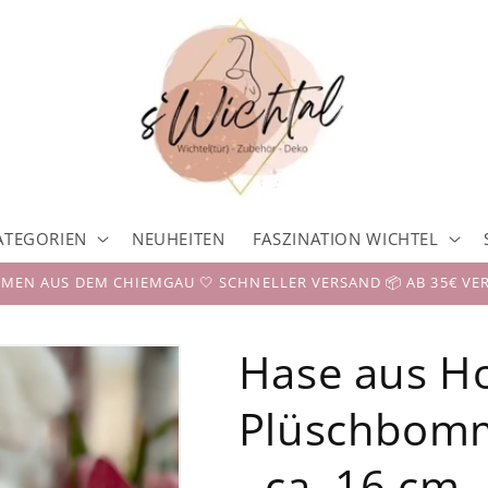
ATEGORIEN
NEUHEITEN
FASZINATION WICHTEL
EN AUS DEM CHIEMGAU 🤍 SCHNELLER VERSAND 📦 AB 35€ VE
Hase aus Ho
Plüschbomme
- ca. 16 cm