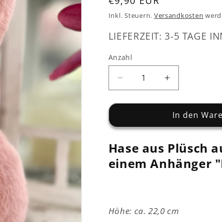
Normaler
€9,90 EUR
Preis
Inkl. Steuern.
Versandkosten
werd
LIEFERZEIT: 3-5 TAGE IN
Anzahl
Verringere
Erhöhe
die
die
Menge
Menge
für
für
In den War
Hase
Hase
aus
aus
Hase aus Plüsch a
Plüsch
Plüsch
auf
auf
einem Anhänger "
Holzsockel
Holzsockel
-
-
rosa
rosa
-
-
Höhe: ca. 22,0 cm
ca.
ca.