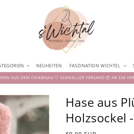
ATEGORIEN
NEUHEITEN
FASZINATION WICHTEL
EN AUS DEM CHIEMGAU 🤍 SCHNELLER VERSAND 📦 AB 35€ VE
Hase aus Pl
Holzsockel -