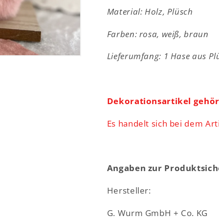
22
22
Material: Holz, Plüsch
cm
cm
Farben: rosa, weiß, braun
Lieferumfang: 1 Hase aus Pl
Dekorationsartikel gehö
Es handelt sich bei dem Art
Angaben zur Produktsich
Hersteller:
G. Wurm GmbH + Co. KG