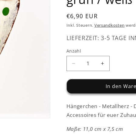
Normaler
€6,90 EUR
Preis
Inkl. Steuern.
Versandkosten
werd
LIEFERZEIT: 3-5 TAGE IN
Anzahl
Verringere
Erhöhe
die
die
Menge
Menge
für
für
In den War
Herz
Herz
mit
mit
Hängerchen - Metallherz - 
Schleife
Schleife
-
-
Accessoires für euer Zuha
Metall
Metall
-
-
Maße: 11,0 cm x 7,5 cm
zum
zum