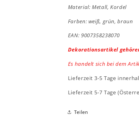
Hängen
Hängen
Material: Metall, Kordel
-
-
gepunktet
gepunktet
Farben: weiß, grün, braun
-
-
grün
grün
EAN: 9007358238070
/
/
weiß
weiß
Dekorationsartikel gehöre
-
-
11,0
11,0
Es handelt sich bei dem Arti
x
x
7,5
7,5
Lieferzeit 3-5 Tage innerha
cm
cm
Lieferzeit 5-7 Tage (Österr
Teilen