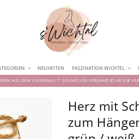
ATEGORIEN
NEUHEITEN
FASZINATION WICHTEL
EN AUS DEM CHIEMGAU 🤍 SCHNELLER VERSAND 📦 AB 35€ VE
Herz mit Sch
zum Hängen 
grün / weiß 