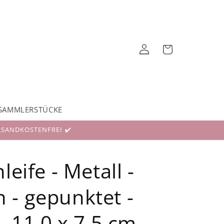
Einloggen
Warenkorb
SAMMLERSTÜCKE
RSANDKOSTENFREI ✔️
leife - Metall -
- gepunktet -
- 11,0 x 7,5 cm