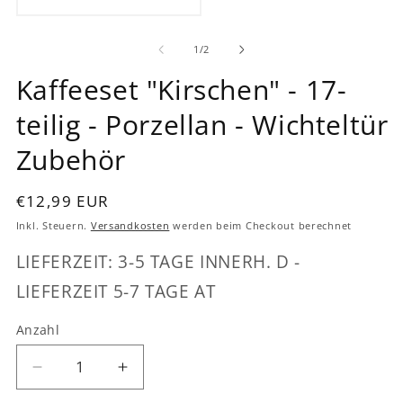
2
3
in
in
Medien
Modal
M
1
öffnen
öf
in
von
1
/
2
Modal
öffnen
Kaffeeset "Kirschen" - 17-
teilig - Porzellan - Wichteltür
Zubehör
Normaler
€12,99 EUR
Preis
Inkl. Steuern.
Versandkosten
werden beim Checkout berechnet
LIEFERZEIT: 3-5 TAGE INNERH. D -
LIEFERZEIT 5-7 TAGE AT
Anzahl
Verringere
Erhöhe
die
die