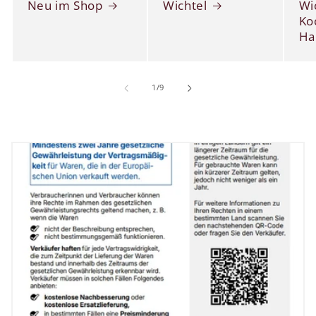
Neu im Shop
Wichtel
Wi
Ko
Ha
von
1
/
9