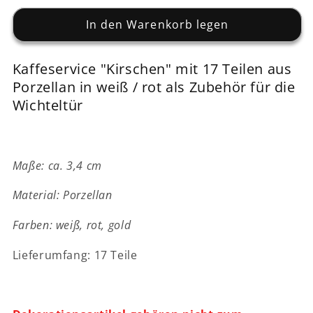
Menge
Menge
für
In den Warenkorb legen
für
Kaffeeset
Kaffeeset
&quot;Kirschen&quot;
&quot;Kirschen&quot;
Kaffeservice "Kirschen" mit 17 Teilen aus
-
-
Porzellan in weiß / rot als Zubehör für die
17-
17-
teilig
teilig
Wichteltür
-
-
Porzellan
Porzellan
-
-
Wichteltür
Wichteltür
Maße: ca. 3,4 cm
Zubehör
Zubehör
Material: Porzellan
Farben: weiß, rot, gold
Lieferumfang: 17 Teile