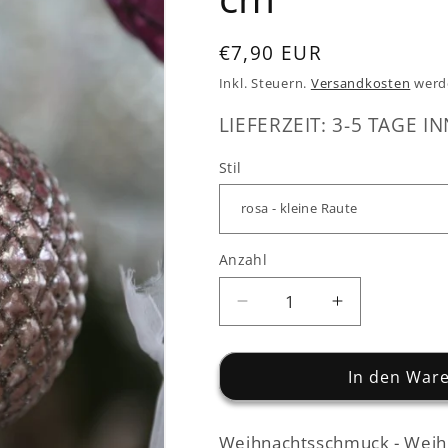
Normaler
€7,90 EUR
Preis
Inkl. Steuern.
Versandkosten
werd
LIEFERZEIT: 3-5 TAGE IN
Stil
Anzahl
Verringere
Erhöhe
die
die
Menge
Menge
für
für
In den War
Christbaumschmuck
Christbaum
-
-
Weihnachtsschmuck - Weihn
2
2