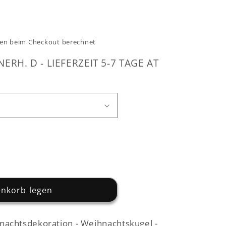
en beim Checkout berechnet
NERH. D - LIEFERZEIT 5-7 TAGE AT
enkorb legen
schmuck
achtsdekoration - Weihnachtskugel -