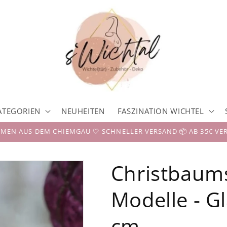
ATEGORIEN
NEUHEITEN
FASZINATION WICHTEL
EN AUS DEM CHIEMGAU 🤍 SCHNELLER VERSAND 📦 AB 35€ VE
Christbaum
Modelle - Gl
cm