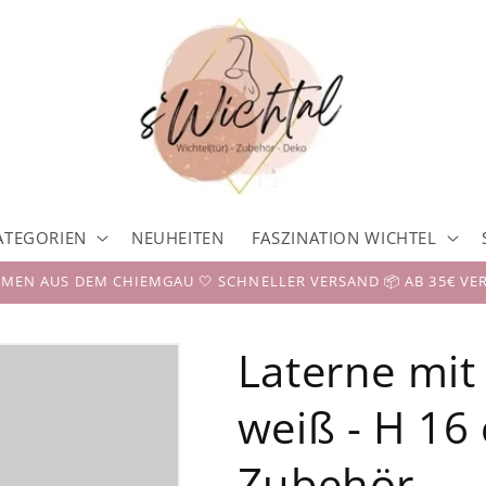
ATEGORIEN
NEUHEITEN
FASZINATION WICHTEL
EN AUS DEM CHIEMGAU 🤍 SCHNELLER VERSAND 📦 AB 35€ VE
Laterne mit 
weiß - H 16 
Zubehör