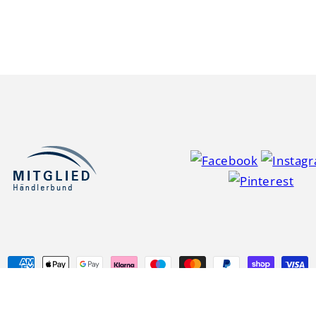
Zahlungsmethoden
pify
Widerrufsrecht
Datenschutzerklärung
AGB
Versand
I