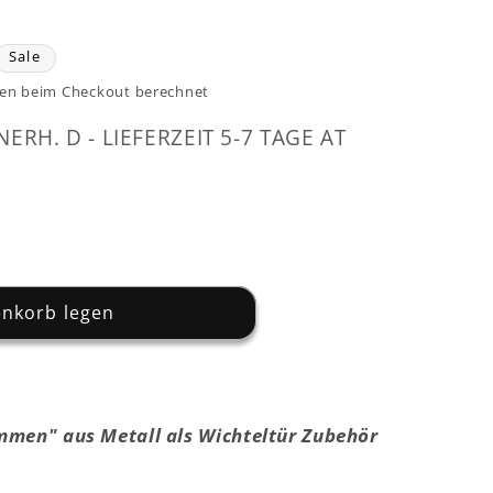
is
Sale
en beim Checkout berechnet
NERH. D - LIEFERZEIT 5-7 TAGE AT
enkorb legen
mmen" aus Metall als Wichteltür Zubehör