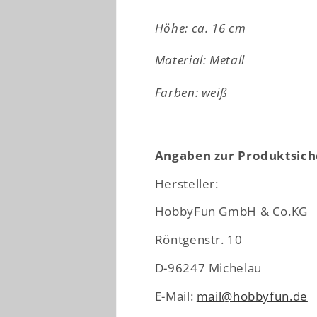
-
-
H
H
Höhe: ca. 16 cm
16
16
cm
cm
Material: Metall
-
-
Wichteltür
Wichteltür
Farben: weiß
Zubehör
Zubehör
Angaben zur Produktsich
Hersteller:
HobbyFun GmbH & Co.KG
Röntgenstr. 10
D-96247 Michelau
E-Mail:
mail@hobbyfun.de