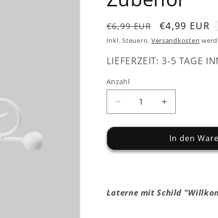
Normaler
Verkaufspre
€4,99 EUR
€6,99 EUR
Preis
Inkl. Steuern.
Versandkosten
werd
LIEFERZEIT: 3-5 TAGE IN
Anzahl
Verringere
Erhöhe
die
die
Menge
Menge
für
für
In den War
Laterne
Laterne
mit
mit
Schild
Schild
-
-
Metall
Metall
Laterne mit Schild "Willko
-
-
weiß
weiß