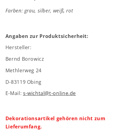
-
-
Farben: grau, silber, weiß, rot
ca.
ca.
4
4
x
x
4
4
Angaben zur Produktsicherheit:
x
x
8
8
Hersteller:
cm
cm
Bernd Borowicz
Methlerweg 24
D-83119 Obing
E-Mail:
s-wichtal@t-online.de
Dekorationsartikel gehören nicht zum
Lieferumfang.