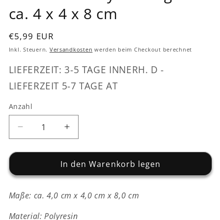
Modal
Modal
ca. 4 x 4 x 8 cm
öffnen
öffnen
Normaler
€5,99 EUR
Preis
Inkl. Steuern.
Versandkosten
werden beim Checkout berechnet
LIEFERZEIT: 3-5 TAGE INNERH. D -
LIEFERZEIT 5-7 TAGE AT
Anzahl
Verringere
Erhöhe
die
die
Menge
Menge
für
In den Warenkorb legen
für
Nikolaus
Nikolaus
-
-
Maße: ca. 4,0 cm x 4,0 cm x 8,0 cm
Polyresin
Polyresin
-
-
Material: Polyresin
grau
grau