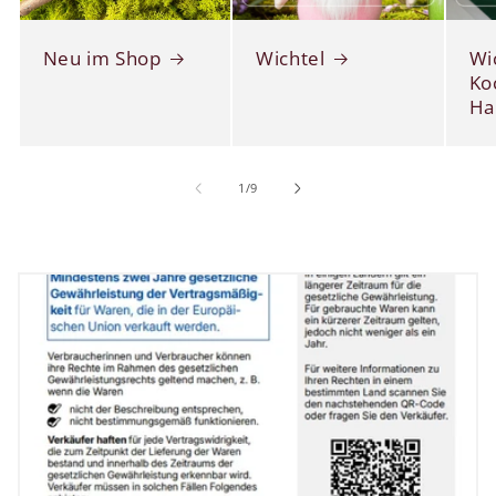
Neu im Shop
Wichtel
Wi
Ko
Ha
von
1
/
9