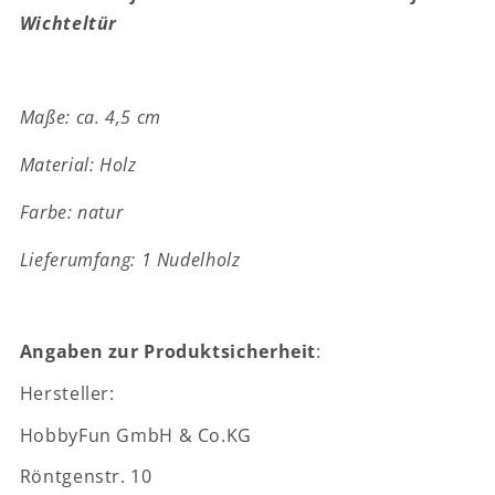
-
-
Wichteltür
Wichteltür
Wichteltür
Zubehör
Zubehör
Maße: ca. 4,5 cm
Material: Holz
Farbe: natur
Lieferumfang: 1 Nudelholz
Angaben zur Produktsicherheit
:
Hersteller:
HobbyFun GmbH & Co.KG
Röntgenstr. 10