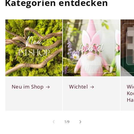
Kategorien entdecken
Neu im Shop
Wichtel
Wi
Ko
Ha
von
1
/
9