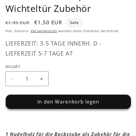
Modal
Modal
Wichteltür Zubehör
öffnen
öffnen
Normaler
Verkaufspreis
€1,50 EUR
€1,99 EUR
Sale
Preis
Inkl. Steuern.
Versandkosten
werden beim Checkout berechnet
LIEFERZEIT: 3-5 TAGE INNERH. D -
LIEFERZEIT 5-7 TAGE AT
Anzahl
Verringere
Erhöhe
die
die
Menge
Menge
für
In den Warenkorb legen
für
Nudelholz
Nudelholz
-
-
ca.
ca.
4,5
4,5
1 Nudelholz für die Backstube als Zubehör für die
cm
cm