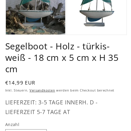
Medien
Medien
1
2
Segelboot - Holz - türkis-
in
in
Modal
Modal
weiß - 18 cm x 5 cm x H 35
öffnen
öffnen
cm
Normaler
€14,99 EUR
Preis
Inkl. Steuern.
Versandkosten
werden beim Checkout berechnet
LIEFERZEIT: 3-5 TAGE INNERH. D -
LIEFERZEIT 5-7 TAGE AT
Anzahl