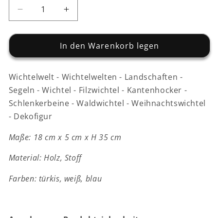
Verringere
Erhöhe
die
die
Menge
Menge
für
In den Warenkorb legen
für
Segelboot
Segelboot
-
-
Wichtelwelt - Wichtelwelten - Landschaften -
Holz
Holz
-
-
Segeln - Wichtel - Filzwichtel - Kantenhocker -
türkis-
türkis-
Schlenkerbeine - Waldwichtel - Weihnachtswichtel
weiß
weiß
- Dekofigur
-
-
18
18
Maße: 18 cm x 5 cm x H 35 cm
cm
cm
x
x
Material: Holz, Stoff
5
5
cm
cm
Farben: türkis, weiß, blau
x
x
H
H
35
35
cm
cm