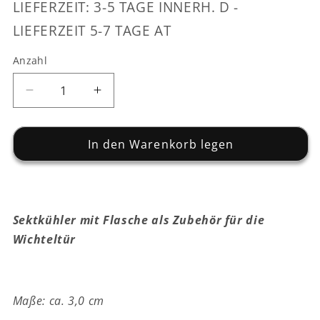
LIEFERZEIT: 3-5 TAGE INNERH. D -
LIEFERZEIT 5-7 TAGE AT
Anzahl
Verringere
Erhöhe
die
die
Menge
Menge
für
In den Warenkorb legen
für
Sektkühler
Sektkühler
mit
mit
Flasche
Flasche
-
-
Sektkühler mit Flasche als Zubehör für die
silber
silber
-
-
Wichteltür
ca.
ca.
3
3
cm
cm
Maße: ca. 3,0 cm
-
-
Wichteltür
Wichteltür