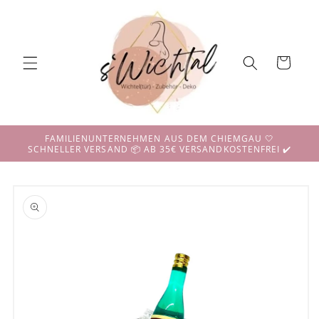
Direkt
zum
Inhalt
Warenkorb
FAMILIENUNTERNEHMEN AUS DEM CHIEMGAU 🤍
SCHNELLER VERSAND 📦 AB 35€ VERSANDKOSTENFREI ✔️
duktinformationen
ingen