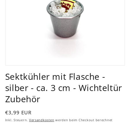
Medien
1
Sektkühler mit Flasche -
in
Modal
silber - ca. 3 cm - Wichteltür
öffnen
Zubehör
Normaler
€3,99 EUR
Preis
Inkl. Steuern.
Versandkosten
werden beim Checkout berechnet