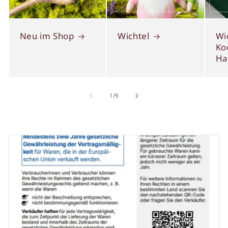
Neu im Shop
Wichtel
Wi
Ko
Ha
von
1
/
9