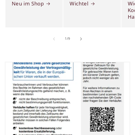
Neu im Shop
Wichtel
Wi
Ko
Ha
von
1
/
9