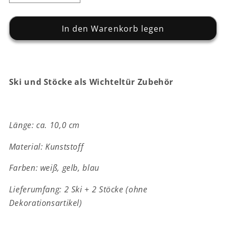
die
die
Menge
Menge
für
In den Warenkorb legen
für
Ski
Ski
&amp;
&amp;
Stöcke
Stöcke
-
-
Ski und Stöcke als Wichteltür Zubehör
Kunststoff
Kunststoff
-
-
weiß
weiß
-
-
Länge: ca. 10,0 cm
ca.
ca.
10
10
Material: Kunststoff
cm
cm
Farben: weiß, gelb, blau
Lieferumfang: 2 Ski + 2 Stöcke (ohne
Dekorationsartikel)