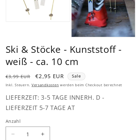
Medien
1
in
Modal
Medien
öffnen
2
Ski & Stöcke - Kunststoff -
in
Modal
weiß - ca. 10 cm
öffnen
Normaler
Verkaufspreis
€2,95 EUR
€3,99 EUR
Sale
Preis
Inkl. Steuern.
Versandkosten
werden beim Checkout berechnet
LIEFERZEIT: 3-5 TAGE INNERH. D -
LIEFERZEIT 5-7 TAGE AT
Anzahl
Verringere
Erhöhe