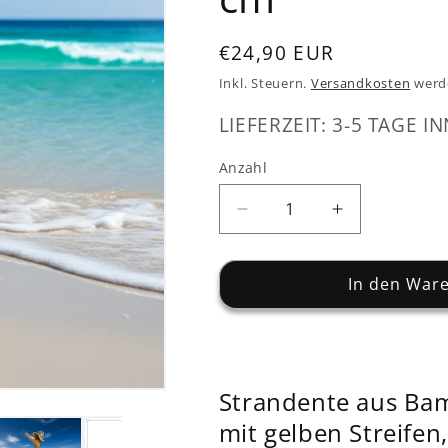
Normaler
€24,90 EUR
Preis
Inkl. Steuern.
Versandkosten
werd
LIEFERZEIT: 3-5 TAGE IN
Anzahl
Verringere
Erhöhe
die
die
Menge
Menge
für
für
In den War
Strandente
Strandente
mit
mit
Badeanzug
Badeanzug
grau
grau
-
-
Strandente aus Ba
gelb
gelb
mit gelben Streifen
mehr
mehr