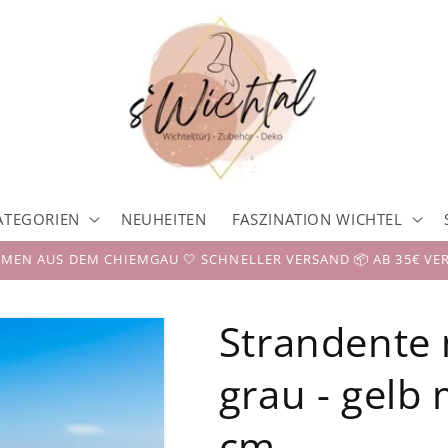
ATEGORIEN
NEUHEITEN
FASZINATION WICHTEL
EN AUS DEM CHIEMGAU 🤍 SCHNELLER VERSAND 📦 AB 35€ VE
Strandente
grau - gelb 
cm