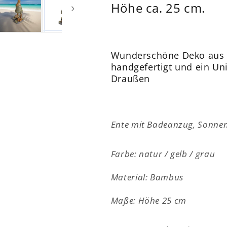
Höhe ca. 25 cm.
grau
grau
-
-
ca.
ca.
25
25
cm
cm
Wunderschöne Deko aus 
handgefertigt und ein Un
Draußen
Ente mit Badeanzug, Sonnenh
Farbe: natur / gelb / grau
Material: Bambus
Maße: Höhe 25 cm