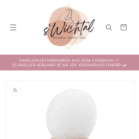
Direkt
zum
Inhalt
Warenkorb
FAMILIENUNTERNEHMEN AUS DEM CHIEMGAU 🤍
SCHNELLER VERSAND 📦 AB 35€ VERSANDKOSTENFREI ✔️
duktinformationen
ingen