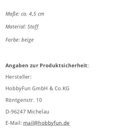
cm
cm
-
-
Maße: ca. 4,5 cm
Wichteltür
Wichteltür
Zubehör
Zubehör
Material: Stoff
Farbe: beige
Angaben zur Produktsicherheit
:
Hersteller:
HobbyFun GmbH & Co.KG
Röntgenstr. 10
D-96247 Michelau
E-Mail:
mail@hobbyfun.de