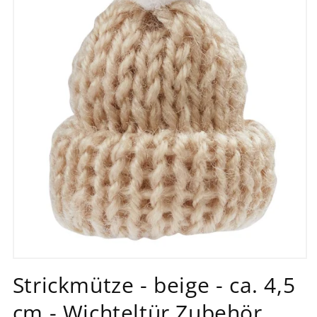
Medien
1
Strickmütze - beige - ca. 4,5
in
Modal
cm - Wichteltür Zubehör
öffnen