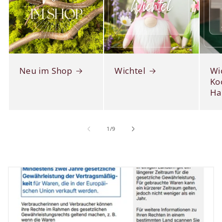
Neu im Shop
Wichtel
Wi
Ko
Ha
von
1
/
9