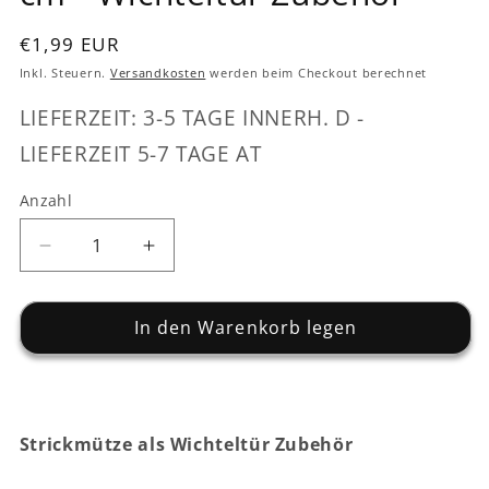
Normaler
€1,99 EUR
Preis
Inkl. Steuern.
Versandkosten
werden beim Checkout berechnet
LIEFERZEIT: 3-5 TAGE INNERH. D -
LIEFERZEIT 5-7 TAGE AT
Anzahl
Verringere
Erhöhe
die
die
Menge
Menge
für
In den Warenkorb legen
für
Strickmütze
Strickmütze
-
-
beige
beige
-
-
Strickmütze als Wichteltür Zubehör
ca.
ca.
4,5
4,5