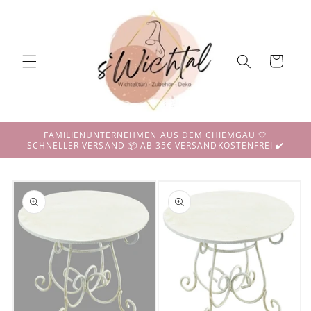
Direkt
zum
Inhalt
Warenkorb
FAMILIENUNTERNEHMEN AUS DEM CHIEMGAU 🤍
SCHNELLER VERSAND 📦 AB 35€ VERSANDKOSTENFREI ✔️
duktinformationen
ingen