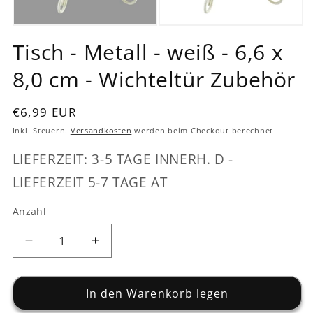
Medien
Medien
1
2
Tisch - Metall - weiß - 6,6 x
in
in
Modal
Modal
8,0 cm - Wichteltür Zubehör
öffnen
öffnen
Normaler
€6,99 EUR
Preis
Inkl. Steuern.
Versandkosten
werden beim Checkout berechnet
LIEFERZEIT: 3-5 TAGE INNERH. D -
LIEFERZEIT 5-7 TAGE AT
Anzahl
Verringere
Erhöhe
die
die
Menge
Menge
für
In den Warenkorb legen
für
Tisch
Tisch