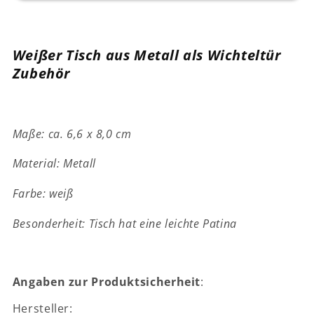
-
-
Metall
Metall
-
-
Weißer Tisch aus Metall als Wichteltür
weiß
weiß
Zubehör
-
-
6,6
6,6
x
x
8,0
8,0
Maße: ca. 6,6 x 8,0 cm
cm
cm
-
-
Material: Metall
Wichteltür
Wichteltür
Zubehör
Zubehör
Farbe: weiß
Besonderheit: Tisch hat eine leichte Patina
Angaben zur Produktsicherheit
:
Hersteller: