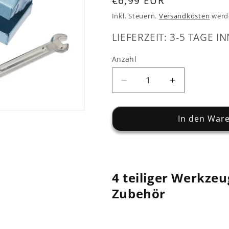
Normaler
€6,99 EUR
Preis
Inkl. Steuern.
Versandkosten
werd
LIEFERZEIT: 3-5 TAGE IN
Anzahl
Verringere
Erhöhe
die
die
Menge
Menge
für
für
In den War
Werkzeugkasten
Werkzeugka
-
-
4-
4-
teilig
teilig
4 teiliger Werkzeu
-
-
ca.
ca.
Zubehör
3,0
3,0
cm
cm
-
-