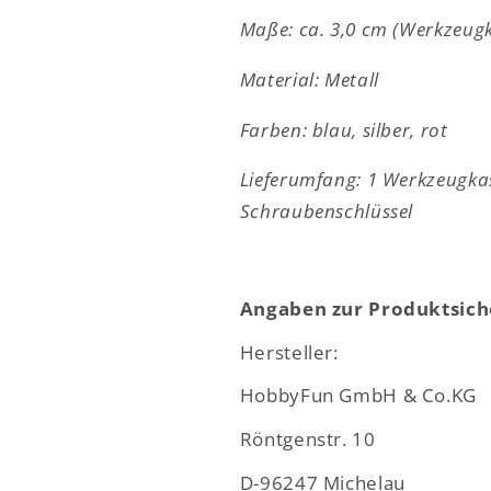
Wichteltür
Wichteltür
Maße: ca. 3,0 cm (Werkzeug
Zubehör
Zubehör
Material: Metall
Farben: blau, silber, rot
Lieferumfang: 1 Werkzeugkas
Schraubenschlüssel
Angaben zur Produktsich
Hersteller:
HobbyFun GmbH & Co.KG
Röntgenstr. 10
D-96247 Michelau