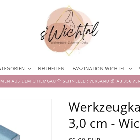
ATEGORIEN
NEUHEITEN
FASZINATION WICHTEL
EN AUS DEM CHIEMGAU 🤍 SCHNELLER VERSAND 📦 AB 35€ VE
Werkzeugkast
3,0 cm - Wi