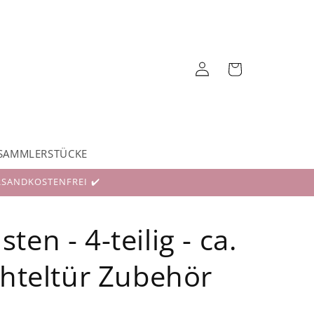
Einloggen
Warenkorb
SAMMLERSTÜCKE
RSANDKOSTENFREI ✔️
en - 4-teilig - ca.
chteltür Zubehör